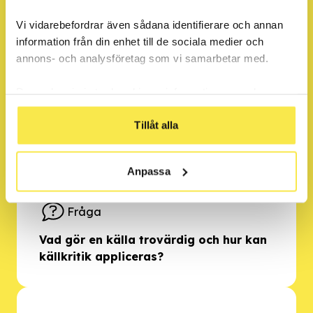
Fråga
Vi vidarebefordrar även sådana identifierare och annan
Vad blev det för resultat av
information från din enhet till de sociala medier och
undersökningarna?
annons- och analysföretag som vi samarbetar med.
Dessa kan i sin tur kombinera informationen med annan
information som du har tillhandahållit eller som de har
Fråga
samlat in när du har använt deras tjänster.
Tillåt alla
Vad finns det för tankar om resultaten?
Anpassa
Fråga
Vad gör en källa trovärdig och hur kan
källkritik appliceras?