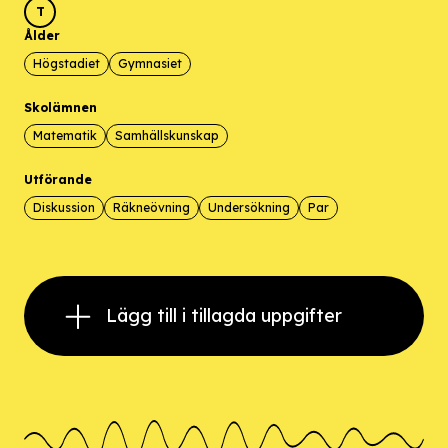
T
Ålder
Högstadiet
Gymnasiet
Skolämnen
Matematik
Samhällskunskap
Utförande
Diskussion
Räkneövning
Undersökning
Par
Lägg till i tillagda uppgifter