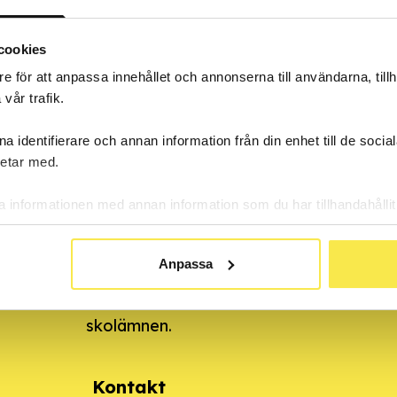
cookies
e för att anpassa innehållet och annonserna till användarna, tillh
vår trafik.
a identifierare och annan information från din enhet till de soc
etar med.
a informationen med annan information som du har tillhandahållit
ter.
undervisningsmaterial som främst riktar sig till lä
Anpassa
et och gymnasiet. Syftet med materialet är att int
arkotika, dopning, tobak och spel om pengar (ANDTS
skolämnen.
Kontakt