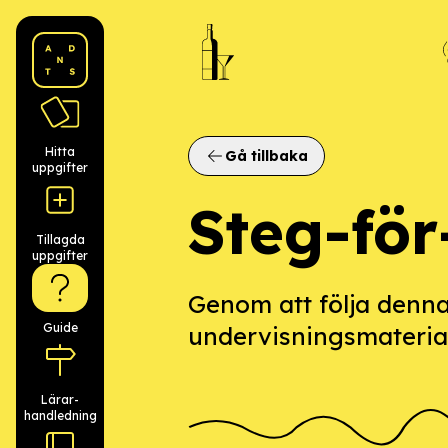
ANDTS logo
Hitta
Gå tillbaka
uppgifter
Steg-för
Tillagda
uppgifter
Genom att följa denn
Guide
undervisningsmateria
Lärar­
handledning