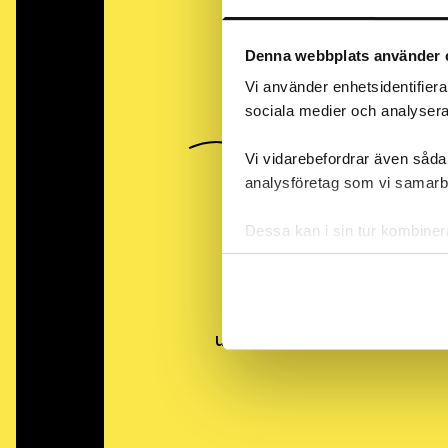
Denna webbplats använder 
Vi använder enhetsidentifierar
sociala medier och analysera 
Vi vidarebefordrar även sådan
analysföretag som vi samarb
Dessa kan i sin tur kombiner
när du har använt deras tjäns
ANDTS på schemat är ett 
mellanstadiet, högstadi
undervisning om alkohol, n