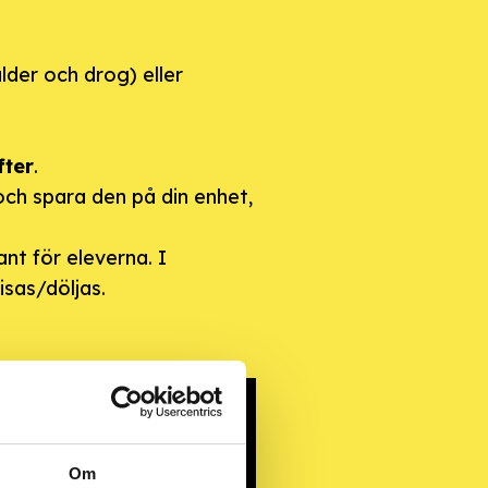
der och drog) eller
fter
.
ch spara den på din enhet,
nt för eleverna. I
isas/döljas.
Om