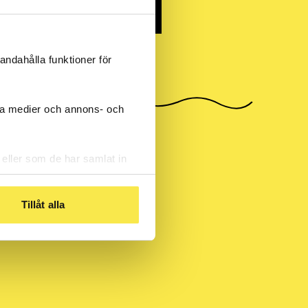
andahålla funktioner för
iala medier och annons- och
 eller som de har samlat in
rare på
Tillåt alla
egrera
) i olika