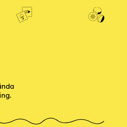
vända
ing.