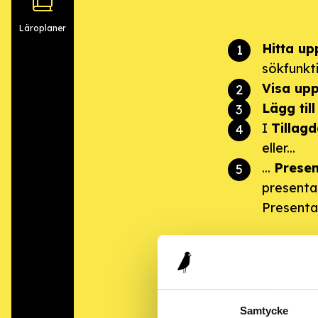
Läroplaner
Hitta up
sökfunkt
Visa upp
Lägg till
I
Tillagd
eller...
...
Presen
presentat
Presenta
Samtycke