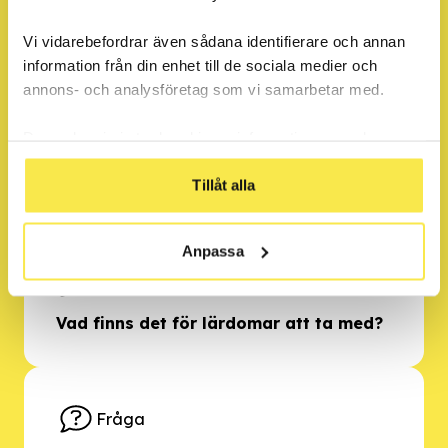
Del 2
Vi vidarebefordrar även sådana identifierare och annan
information från din enhet till de sociala medier och
annons- och analysföretag som vi samarbetar med.
Fråga
Dessa kan i sin tur kombinera informationen med annan
information som du har tillhandahållit eller som de har
Vad finns det för övriga tankar om
samlat in när du har använt deras tjänster.
Tillåt alla
bilderna och diskussionerna?
Anpassa
Fråga
Vad finns det för lärdomar att ta med?
Fråga