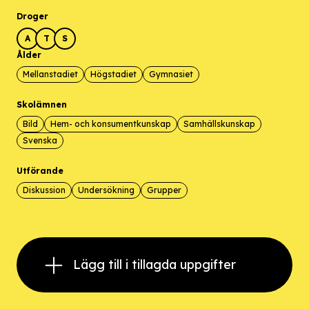
Droger
A
T
S
Ålder
Mellanstadiet
Högstadiet
Gymnasiet
Skolämnen
Bild
Hem- och konsumentkunskap
Samhällskunskap
Svenska
Utförande
Diskussion
Undersökning
Grupper
Lägg till i tillagda uppgifter