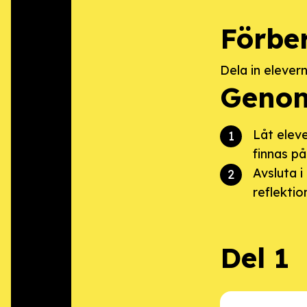
Förbe
Dela in elever
Genom
Låt elev
finnas pål
Avsluta i
reflektio
Del 1