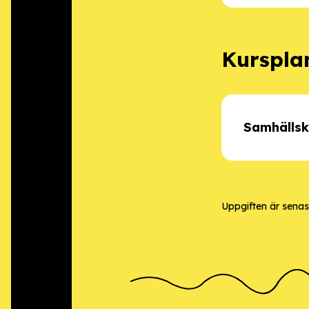
Kurspla
Samhälls
Uppgiften är sena