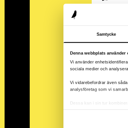
Är det någo
cigaretter)
Samtycke
Fråga
Denna webbplats använder 
Anser ni at
Vi använder enhetsidentifierar
sociala medier och analysera 
Vi vidarebefordrar även sådan
Del 2
analysföretag som vi samarb
Dessa kan i sin tur kombiner
när du har använt deras tjäns
Fråga