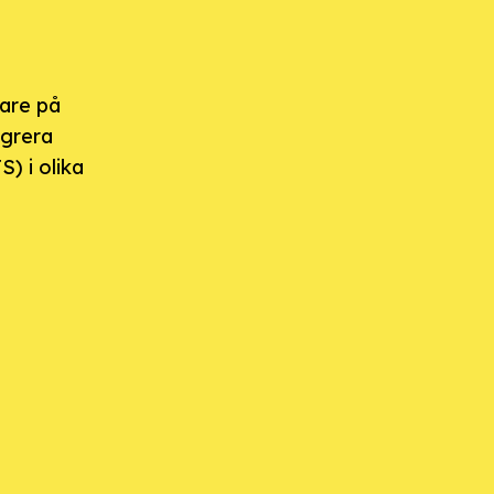
rare på
egrera
) i olika