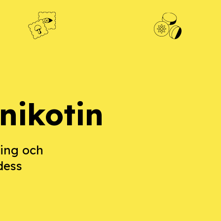
nikotin
ning och
dess