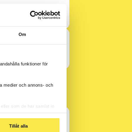
cigaretter, vejp (e-
Om
å något sätt?
andahålla funktioner för
iala medier och annons- och
 eller som de har samlat in
Tillåt alla