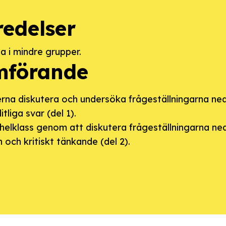
redelser
na i mindre grupper.
förande
erna diskutera och undersöka frågeställningarna ned
itliga svar (del 1).
 helklass genom att diskutera frågeställningarna ned
n och kritiskt tänkande (del 2).