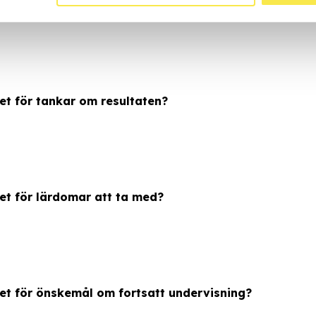
et för resultat av undersökningarna?
et för tankar om resultaten?
et för lärdomar att ta med?
det för önskemål om fortsatt undervisning?