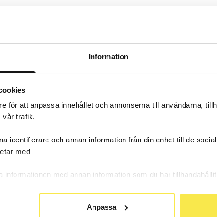
n skillnad på lagarna gällande olika produkter, t.ex. 
, vattenpipa, brunt snus, vitt snus?
Information
cookies
t befintliga lagar är rimliga eller bör de förändras p
e för att anpassa innehållet och annonserna till användarna, tillh
vår trafik.
a identifierare och annan information från din enhet till de soc
etar med.
a informationen med annan information som du har tillhandahållit
ter.
Anpassa