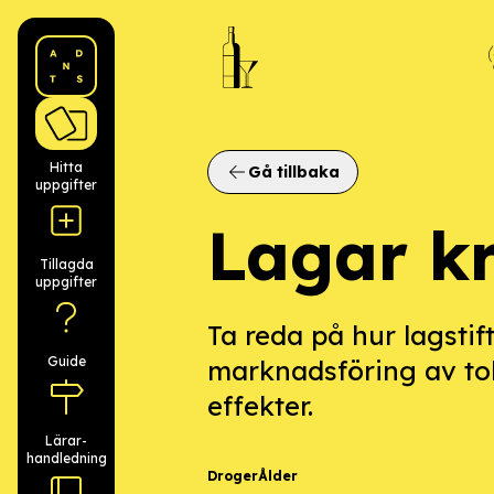
ANDTS logo
Hitta
Gå tillbaka
uppgifter
Lagar kr
Tillagda
uppgifter
Ta reda på hur lagsti
Guide
marknadsföring av tob
effekter.
Lärar­
handledning
Droger
Ålder