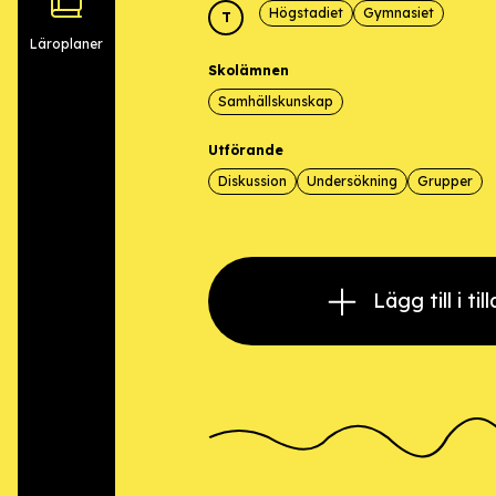
Högstadiet
Gymnasiet
T
Läroplaner
Skolämnen
Samhällskunskap
Utförande
Diskussion
Undersökning
Grupper
Lägg till i ti