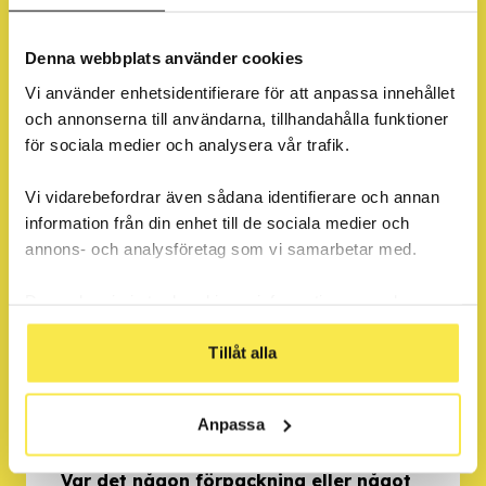
varningsbilder och varningstext på
vissa förpackningar?
Denna webbplats använder cookies
Vi använder enhetsidentifierare för att anpassa innehållet
och annonserna till användarna, tillhandahålla funktioner
för sociala medier och analysera vår trafik.
Fråga
Tror du att varningarna har avsedd
Vi vidarebefordrar även sådana identifierare och annan
effekt?
information från din enhet till de sociala medier och
annons- och analysföretag som vi samarbetar med.
Dessa kan i sin tur kombinera informationen med annan
information som du har tillhandahållit eller som de har
Del 2
samlat in när du har använt deras tjänster.
Tillåt alla
Anpassa
Fråga
Var det någon förpackning eller något