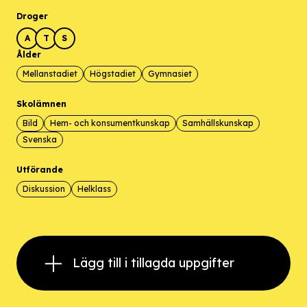
Droger
A
T
S
Ålder
Mellanstadiet
Högstadiet
Gymnasiet
Skolämnen
Bild
Hem- och konsumentkunskap
Samhällskunskap
Svenska
Utförande
Diskussion
Helklass
Lägg till i tillagda uppgifter