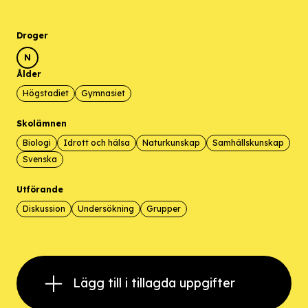
Droger
N
Ålder
Högstadiet
Gymnasiet
Skolämnen
Biologi
Idrott och hälsa
Naturkunskap
Samhällskunskap
Svenska
Utförande
Diskussion
Undersökning
Grupper
Lägg till i tillagda uppgifter