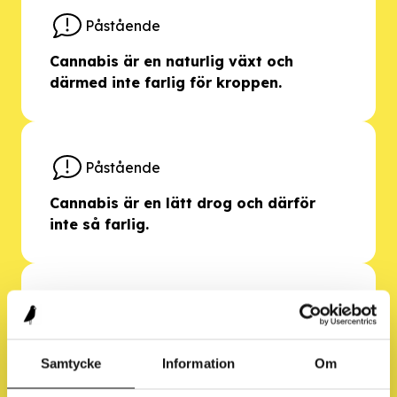
Påstående
Cannabis är en naturlig växt och
därmed inte farlig för kroppen.
Påstående
Cannabis är en lätt drog och därför
inte så farlig.
Påstående
Det är en mänsklig rättighet att
Samtycke
Information
Om
bestämma själv om man vill röka
cannabis.