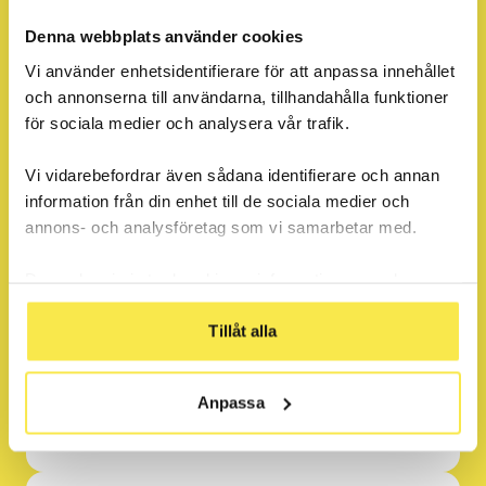
Denna webbplats använder cookies
Vi använder enhetsidentifierare för att anpassa innehållet
och annonserna till användarna, tillhandahålla funktioner
Del 2
för sociala medier och analysera vår trafik.
Vi vidarebefordrar även sådana identifierare och annan
information från din enhet till de sociala medier och
Fråga
annons- och analysföretag som vi samarbetar med.
Vad blev det för resultat av
undersökningarna?
Dessa kan i sin tur kombinera informationen med annan
information som du har tillhandahållit eller som de har
samlat in när du har använt deras tjänster.
Tillåt alla
Fråga
Anpassa
Vad finns det för tankar om resultaten?