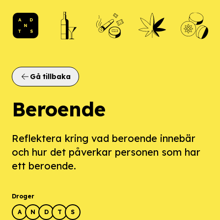
ANDTS logo
Gå tillbaka
Beroende
Reflektera kring vad beroende innebär
och hur det påverkar personen som har
ett beroende.
Droger
A
N
D
T
S