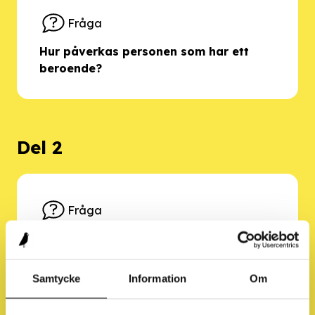
Fråga
Hur påverkas personen som har ett
beroende?
Del 2
Fråga
Vad blev det för resultat av
undersökningarna?
Samtycke
Information
Om