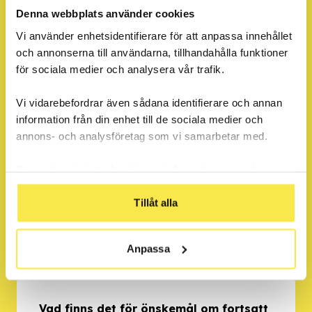
Fråga
Denna webbplats använder cookies
Vad finns det för tankar om resultaten?
Vi använder enhetsidentifierare för att anpassa innehållet
och annonserna till användarna, tillhandahålla funktioner
för sociala medier och analysera vår trafik.
Fråga
Vi vidarebefordrar även sådana identifierare och annan
information från din enhet till de sociala medier och
Vad gör en källa trovärdig och hur kan
annons- och analysföretag som vi samarbetar med.
källkritik appliceras?
Dessa kan i sin tur kombinera informationen med annan
information som du har tillhandahållit eller som de har
samlat in när du har använt deras tjänster.
Tillåt alla
Fråga
Vad finns det för lärdomar att ta med?
Anpassa
Vad finns det för önskemål om fortsatt